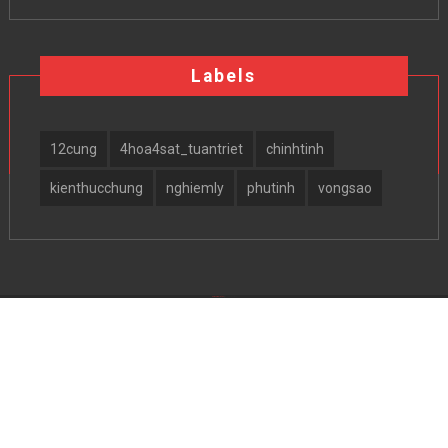
Labels
12cung
4hoa4sat_tuantriet
chinhtinh
kienthucchung
nghiemly
phutinh
vongsao
SoraTemplates
|
Blogger Themes